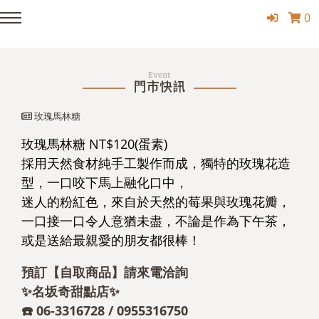
0
Event
門市快訊
玫瑰馬林糖
玫瑰馬林糖 NT$120(蛋素)
採用天然食材純手工製作而成，獨特的玫瑰花造
型，一口咬下馬上融化口中，
迷人的粉紅色，來自於天然的莓果與玫瑰花瓣，
一口接一口令人意猶未盡，不論是作為下午茶，
或是送給最親愛的朋友都很棒！
預訂【自取商品】請來電洽詢
✨名坂奇甜點店✨
☎️ 06-3316728 / 0955316750