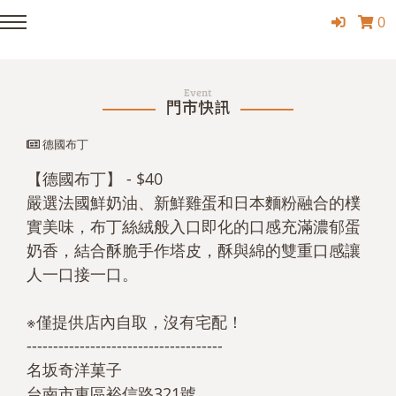
0
Event
門市快訊
德國布丁
【德國布丁】 - $40
嚴選法國鮮奶油、新鮮雞蛋和日本麵粉融合的樸
實美味，布丁絲絨般入口即化的口感充滿濃郁蛋
奶香，結合酥脆手作塔皮，酥與綿的雙重口感讓
人一口接一口。
※僅提供店內自取，沒有宅配！
-------------------------------------
名坂奇洋菓子
台南市東區裕信路321號