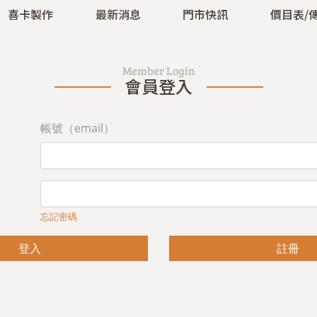
喜卡製作
最新消息
門市快訊
價目表/
Member Login
會員登入
帳號（email）
忘記密碼
登入
註冊