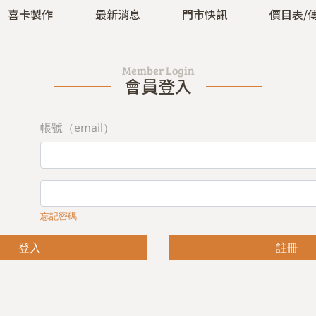
喜卡製作
最新消息
門市快訊
價目表/
Member Login
會員登入
帳號（email）
忘記密碼
登入
註冊