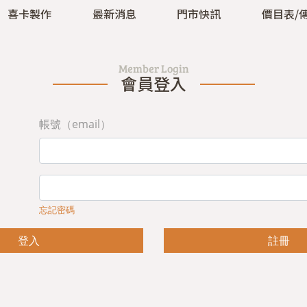
喜卡製作
最新消息
門市快訊
價目表/
Member Login
會員登入
帳號（email）
忘記密碼
登入
註冊