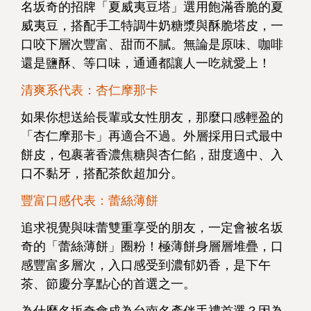
名坂奇的招牌「夏威夷豆塔」選用飽滿香脆的夏
威夷豆，搭配手工特調牛奶糖漿與酥脆塔皮，一
口咬下層次豐富、甜而不膩。無論是原味、咖啡
還是鹽酥、等口味，通通都讓人一吃就愛上！
清爽系代表：杏仁摩那卡
如果你想送給長輩或女性朋友，那麼口感輕盈的
「杏仁摩那卡」再適合不過。外層採用日式最中
餅皮，包裹著香濃焦糖與杏仁餡，甜度適中、入
口不黏牙，搭配茶飲超加分。
豐富口感代表：蕾絲薄餅
追求視覺與味蕾雙重享受的朋友，一定會被名坂
奇的「蕾絲薄餅」圈粉！極薄餅身層層堆疊，口
感豐富多層次，入口感受到濃郁奶香，是下午
茶、節慶分享點心的首選之一。
為什麼名坂奇會成為台南名產伴手禮首選？因為