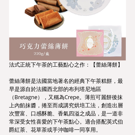
法式正統下午茶的工藝點心之作：【蕾絲薄餅】
蕾絲薄餅是法國當地著名的經典下午茶糕餅，最
早是源自於法國西北部的布列塔尼地區
（Bretagne），又稱為Crepe。薄煎可麗餅後抹
上內餡抹醬，捲至而成講究烘培工法，創造出層
次豐富、口感酥脆、香氣四溢之成品，是一道非
常深受女性喜愛的下午茶點心。適合搭配英式伯
爵紅茶、花草茶或手沖咖啡一同享用。