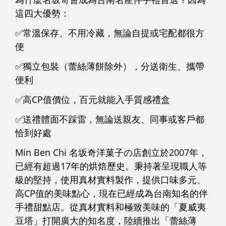
這四大優勢：
✅常溫保存、不用冷藏，無論自提或宅配都很方
便
✅獨立包裝（蕾絲薄餅除外），分送衛生、攜帶
便利
✅高CP值價位，百元就能入手質感禮盒
✅送禮體面不踩雷，無論送親友、同事或客戶都
恰到好處
Min Ben Chi 名坂奇洋菓子の店創立於2007年，
已經有超過17年的烘焙歷史。秉持著呈現職人等
級的堅持，使用真材實料製作，提供口味多元、
高CP值的美味點心，現在已經成為台南知名的伴
手禮甜點店。從真材實料和極致美味的「夏威夷
豆塔」打開廣大的知名度，陸續推出「蕾絲薄