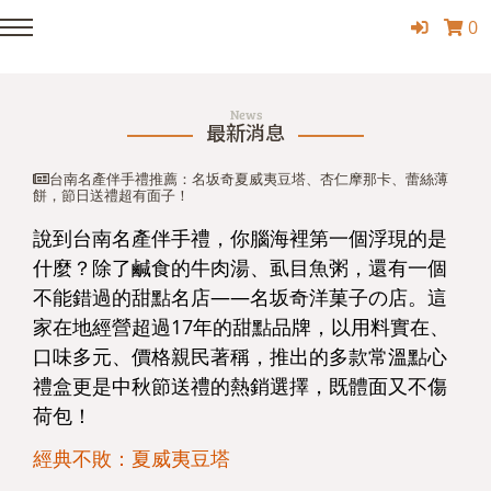
0
News
最新消息
台南名產伴手禮推薦：名坂奇夏威夷豆塔、杏仁摩那卡、蕾絲薄
餅，節日送禮超有面子！
說到台南名產伴手禮，你腦海裡第一個浮現的是
什麼？除了鹹食的牛肉湯、虱目魚粥，還有一個
不能錯過的甜點名店——名坂奇洋菓子の店。這
家在地經營超過17年的甜點品牌，以用料實在、
口味多元、價格親民著稱，推出的多款常溫點心
禮盒更是中秋節送禮的熱銷選擇，既體面又不傷
荷包！
經典不敗：夏威夷豆塔