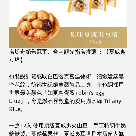
名坂奇銷售冠軍、台南觀光指名推薦 ：【夏威夷
豆塔】
包裝設計靈感取自巴洛克宮廷藝術，細緻建築簍
空花紋，彷彿世紀絕美藝術品上身。主色調採用
世界最美顏色「知更鳥蛋藍 robin's egg
blue」，亦是鑽石界殿堂的愛用湖水綠 Tiffany
Blue。
一盒12入 使用頂級夏威夷火山豆、手工特調牛奶
糖糖漿、蔓越莓果乾。夏威夷豆塔是本店超人氣