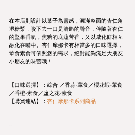
在本店則設計以葉子為靈感，灑滿整面的杏仁角
混糖漿，咬下去一口是清脆的聲音，伴隨著杏仁
的堅果香氣，焦糖的底蘊苦香，又以威化餅相互
融化在嘴中。杏仁摩那卡有相當多的口味選擇，
葷食素食可依照您的需求，絕對能夠滿足大朋友
小朋友的味蕾哦！
【口味選擇】：綜合 ／香蒜-葷食／櫻花蝦-葷食
／香橙-素食／鹽之花-素食
【購買連結】：
杏仁摩那卡系列商品
--