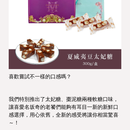
喜歡嘗試不一樣的口感嗎？
我們特別推出了太妃糖、棗泥糖兩種軟糖口味，
讓喜愛名坂奇的老饕們能夠有耳目一新的新鮮口
感選擇，用心依舊，全新的感受將讓你相當驚喜
～！