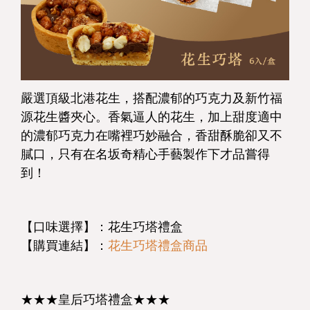
嚴選頂級北港花生，搭配濃郁的巧克力及新竹福
源花生醬夾心。香氣逼人的花生，加上甜度適中
的濃郁巧克力在嘴裡巧妙融合，香甜酥脆卻又不
膩口，只有在名坂奇精心手藝製作下才品嘗得
到！
【口味選擇】：花生巧塔禮盒
【購買連結】：
花生巧塔禮盒商品
★★★皇后巧塔禮盒★★★