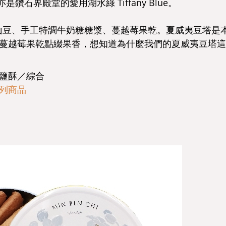
e」，亦是鑽石界殿堂的愛用湖水綠 Tiffany Blue。
火山豆、手工特調牛奶糖糖漿、蔓越莓果乾。夏威夷豆塔是
蔓越莓果乾點綴果香，想知道為什麼我們的夏威夷豆塔這
鹽酥／綜合
列商品