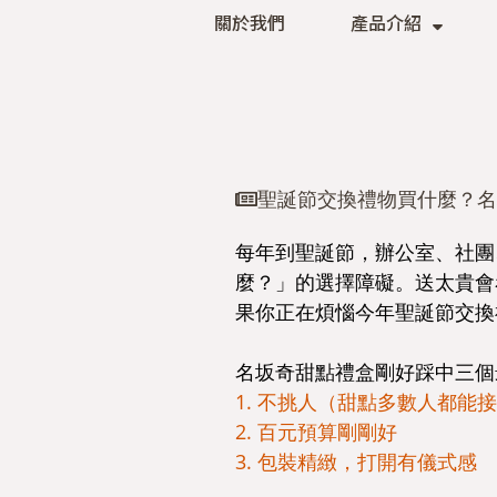
關於我們
產品介紹
聖誕節交換禮物買什麼？名
每年到聖誕節，辦公室、社團
麼？」的選擇障礙。送太貴會
果你正在煩惱今年聖誕節交換
名坂奇甜點禮盒剛好踩中三個
1. 不挑人（甜點多數人都能
2. 百元預算剛剛好
3. 包裝精緻，打開有儀式感