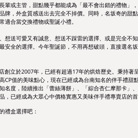
長輩或主管，甜點幾乎都能成為「最不會出錯的禮物」，
品牌，外盒質感送出去完全不掉價。同時，名坂奇的甜點
常適合當交換禮物或聖誕小禮。
、想送可愛又有誠意、想送不踩雷的選擇、或是完全不知
最安全的選擇。今年聖誕節，不用再想破頭，直接選名坂
洋菓子の店創立於2007年，已經有超過17年的烘焙歷史。秉
高CP值的美味點心，現在已經成為台南知名的伴手禮甜
知名度，陸續推出「蕾絲薄餅」、「綜合杏仁摩那卡」、
品，已經成為大眾心中價格實惠又美味伴手禮專賣店的首
的禮盒選擇吧：