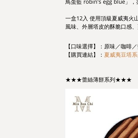
鳥蛋藍 robin's egg blu
一盒12入 使用頂級夏威夷
風味、外層塔皮的酥脆口感、
【口味選擇】：原味／咖啡／
【購買連結】：
夏威夷豆塔系
★★★蕾絲薄餅系列★★★