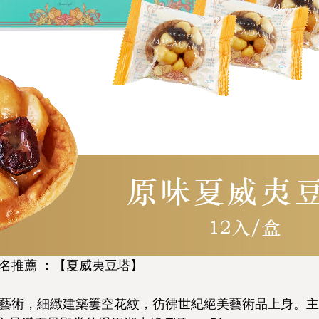
名推薦 ：【夏威夷豆塔】
藝術，細緻建築簍空花紋，彷彿世紀絕美藝術品上身。主