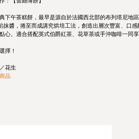
作：【蕾絲薄餅】
下午茶糕餅，最早是源自於法國西北部的布列塔尼地區（B
上內餡抹醬，捲至而成講究烘培工法，創造出層次豐富、口
點心。適合搭配英式伯爵紅茶、花草茶或手沖咖啡一同享
選擇！
／花生
商品