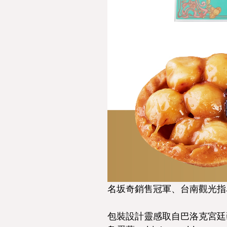
名坂奇銷售冠軍、台南觀光指
包裝設計靈感取自巴洛克宮廷