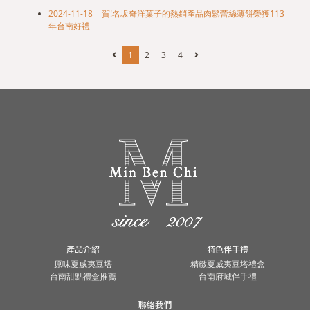
2024-11-18
賀!名坂奇洋菓子的熱銷產品肉鬆蕾絲薄餅榮獲113
年台南好禮
1
2
3
4
產品介紹
特色伴手禮
原味夏威夷豆塔
精緻夏威夷豆塔禮盒
台南甜點禮盒推薦
台南府城伴手禮
聯絡我們