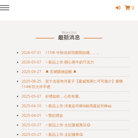
0
News list
最新消息
2026-07-31
115年 中秋佳節預購開始囉。。。
2026-05-07
✨新品上市-開心果牛奶巧克力
2025-09-27
🔔 官網購物提醒 🔔
2025-08-25
賀🏅名坂奇洋菓子【夏威夷果仁可可脆片】榮獲
114年百大伴手禮
2025-05-07
好禮如粽，心意有層。
2025-04-10
✨新品上市-洋蔥起司棒&帕瑪森起司棒🧀
2025-04-01
✨雙妃禮盒
2025-03-27
✨新品上市-太妃夏威夷豆😋
2025-03-27
✨新品上市-太妃腰果😋