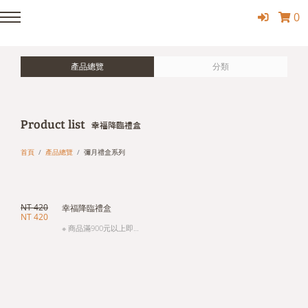
0
產品總覽
分類
Product list
幸福降臨禮盒
首頁
產品總覽
彌月禮盒系列
NT 420
幸福降臨禮盒
NT 420
※ 商品滿900元以上即
可宅配，滿3000元以上
免運費，未滿3000元酌
收120元運費，(本島一
地址為準，外島運費另
計)。。 ※包裹追縱請
於：預計到貨日期當天
下午４點前電話：
(06)331-6728或官網
【聯絡與客服】留言給