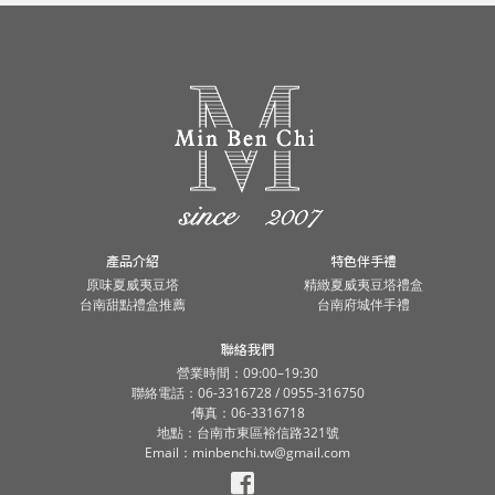
我們。
產品介紹
特色伴手禮
原味夏威夷豆塔
精緻夏威夷豆塔禮盒
台南甜點禮盒推薦
台南府城伴手禮
聯絡我們
營業時間：09:00–19:30
聯絡電話：06-3316728 / 0955-316750
傳真：06-3316718
地點：台南市東區裕信路321號
Email：minbenchi.tw@gmail.com