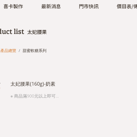
喜卡製作
最新消息
門市快訊
價目表/
uct list
太妃腰果
產品總覽
甜蜜軟糖系列
0
太妃腰果(160g)-奶素
0
※ 商品滿900元以上即可宅
配，滿3000元以上免運
費，未滿3000元酌收120元
運費，(本島一地址為準，
外島運費另計)。。 ※包裹追
縱請於：預計到貨日期當天
下午４點前電話：(06)331-
6728或官網【聯絡與客