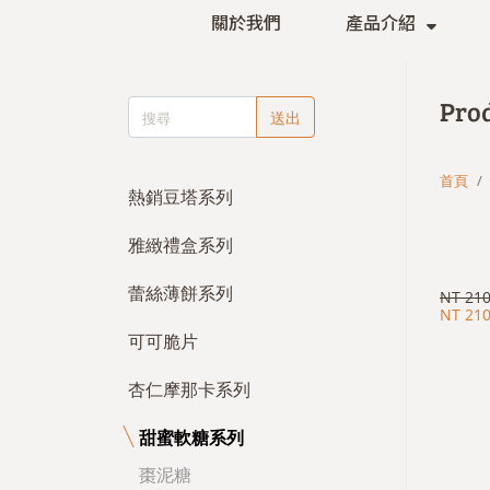
關於我們
產品介紹
Prod
送出
首頁
熱銷豆塔系列
雅緻禮盒系列
蕾絲薄餅系列
NT 21
NT 21
可可脆片
杏仁摩那卡系列
甜蜜軟糖系列
棗泥糖