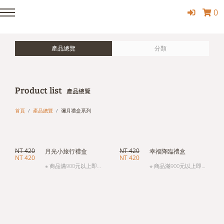
0
產品總覽
分類
Product list
產品總覽
首頁
產品總覽
彌月禮盒系列
NT 420
NT 420
月光小旅行禮盒
幸福降臨禮盒
NT 420
NT 420
※ 商品滿900元以上即
※ 商品滿900元以上即
可宅配，滿3000元以上
可宅配，滿3000元以上
免運費，未滿3000元酌
免運費，未滿3000元酌
收120元運費，(本島一
收120元運費，(本島一
地址為準，外島運費另
地址為準，外島運費另
計)。。 ※包裹追縱請
計)。。 ※包裹追縱請
於：預計到貨日期當天
於：預計到貨日期當天
下午４點前電話：
下午４點前電話：
(06)331-6728或官網
(06)331-6728或官網
【聯絡與客服】留言給
【聯絡與客服】留言給