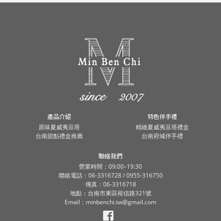
我們。
我們。
產品介紹
特色伴手禮
原味夏威夷豆塔
精緻夏威夷豆塔禮盒
台南甜點禮盒推薦
台南府城伴手禮
聯絡我們
營業時間：09:00–19:30
聯絡電話：06-3316728 / 0955-316750
傳真：06-3316718
地點：台南市東區裕信路321號
Email：minbenchi.tw@gmail.com