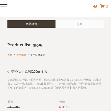
0
產品總覽
分類
Product list
開心果
首頁
產品總覽
養生堅果系列
烘焙開心果-原味(250g)-全素
※ 商品滿900元以上即可宅配，滿3000元以上免運費，未滿3000元酌收120元運
費，(本島一地址為準，外島運費另計)。。 ※包裹追縱請於：預計到貨日期當天
下午４點前電話：(06)331-6728或官網【聯絡與客服】留言給我們。
原價
特價
NTD 180
NTD 180