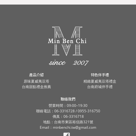
產品介紹
特色伴手禮
原味夏威夷豆塔
精緻夏威夷豆塔禮盒
台南甜點禮盒推薦
台南府城伴手禮
聯絡我們
營業時間：09:00–19:30
聯絡電話：06-3316728 / 0955-316750
傳真：06-3316718
地點：台南市東區裕信路321號
Email：minbenchi.tw@gmail.com