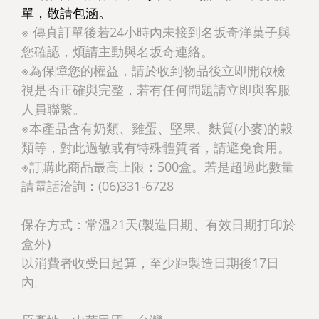
單，敬請包涵。
※ 傳真訂單後若24小時內未接到名坂奇洋菓子與
您確認，煩請主動與名坂奇連絡。
※為保障您的權益，請於收到物品後立即開啟檢
視是否正確與完整，若有任何問題請立即與客服
人員聯繫。
※本產品含有奶類、雞蛋、堅果、麩質(小麥)的穀
類等，對此過敏或有特殊體質者，請避免食用。
※訂購此商品最高上限：500盒。若是超過此數量
請電話洽詢：(06)331-6728
保存方式：常溫21天(製造日期、有效日期打印於
盒外)
以消費者收受日起算，至少距製造日期後17日
內。