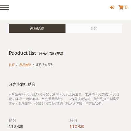
0
產品總覽
分類
Product list
月光小旅行禮盒
首頁
產品總覽
彌月禮盒系列
月光小旅行禮盒
※ 商品滿900元以上即可宅配，滿3000元以上免運費，未滿3000元酌收120元運
費，(本島一地址為準，外島運費另計)。。 ※包裹追縱請於：預計到貨日期當天
下午４點前電話：(06)331-6728或官網【聯絡與客服】留言給我們。
原價
特價
NTD 420
NTD 420