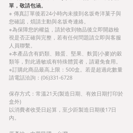
單，敬請包涵。
※ 傳真訂單後若24小時內未接到名坂奇洋菓子與
您確認，煩請主動與名坂奇連絡。
※為保障您的權益，請於收到物品後立即開啟檢
視是否正確與完整，若有任何問題請立即與客服
人員聯繫。
※本產品含有奶類、雞蛋、堅果、麩質(小麥)的穀
類等，對此過敏或有特殊體質者，請避免食用。
※訂購此商品最高上限：500盒。若是超過此數量
請電話洽詢：(06)331-6728
保存方式：常溫21天(製造日期、有效日期打印於
盒外)
以消費者收受日起算，至少距製造日期後17日
內。