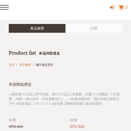
0
產品總覽
分類
Product list
幸福降臨禮盒
首頁
產品總覽
彌月禮盒系列
幸福降臨禮盒
※ 商品滿900元以上即可宅配，滿3000元以上免運費，未滿3000元酌收120元運
費，(本島一地址為準，外島運費另計)。。 ※包裹追縱請於：預計到貨日期當天
下午４點前電話：(06)331-6728或官網【聯絡與客服】留言給我們。
原價
特價
NTD 420
NTD 420