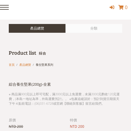
0
產品總覽
分類
Product list
綜合
首頁
產品總覽
養生堅果系列
綜合養生堅果(200g)-全素
※ 商品滿900元以上即可宅配，滿3000元以上免運費，未滿3000元酌收120元運
費，(本島一地址為準，外島運費另計)。。 ※包裹追縱請於：預計到貨日期當天
下午４點前電話：(06)331-6728或官網【聯絡與客服】留言給我們。
原價
特價
NTD 200
NTD 200