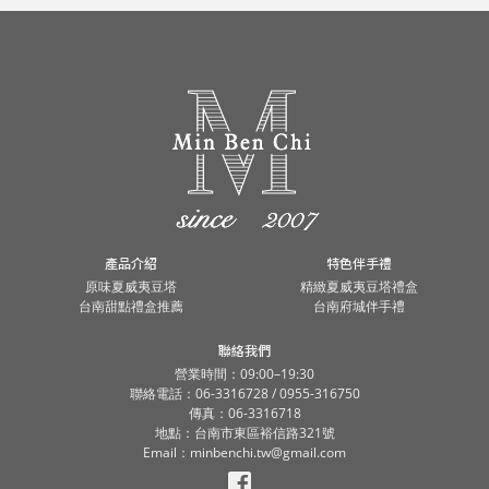
產品介紹
特色伴手禮
原味夏威夷豆塔
精緻夏威夷豆塔禮盒
台南甜點禮盒推薦
台南府城伴手禮
聯絡我們
營業時間：09:00–19:30
聯絡電話：06-3316728 / 0955-316750
傳真：06-3316718
地點：台南市東區裕信路321號
Email：minbenchi.tw@gmail.com